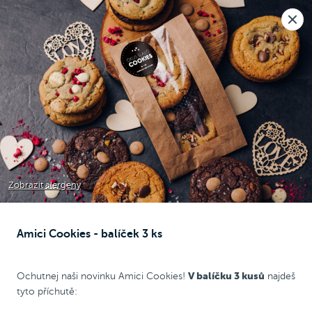
Nová pobočka v Moravanech u Brna.
Rozvoz i osobní odběr
🎉
Dnes objednávejte
do 22:30
Raději voláte?
0
Kč
NEW
Chicken Wrap
Chicken
Pizza
Bezlepková pizza
Zobrazit alergeny
Amici Cookies - balíček 3 ks
Cookies
V balíčku 3 kusů
Ochutnej naši novinku Amici Cookies!
najdeš
tyto příchutě: