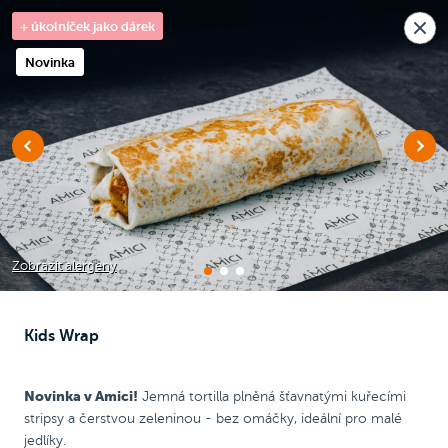
Nová pobočka v Moravanech u Brna.
+ úkolníček jako dárek
Rozvoz i osobní odběr
🎉
Dnes zavřeno
Raději voláte?
Novinka
0
Kč
NEW
Chicken Wrap
Chicken
Pizza
Bezlepková pizza
Zobrazit alergeny
Kids Wrap
Amici Wrap
Novinka v Amici!
Jemná tortilla plněná šťavnatými kuřecími
stripsy a čerstvou zeleninou - bez omáčky, ideální pro malé
jedlíky.