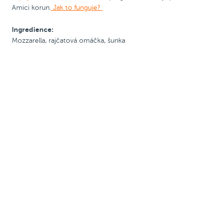
Kids mini
Amici korun.
Jak to funguje?
Ingredience:
+ úkolníček jako dárek
Mozzarella, rajčatová omáčka, šunka
Zobrazit alergeny
Kids Box
BOX
Dětský mini box se
šunkovými pizza
Sticksy, 330g.
Zapoj se
do Amici věrnostního
programu a získej zpět 10 Amici
Celý popis
korun.
Jak to funguje?
109 Kč
Do košíku