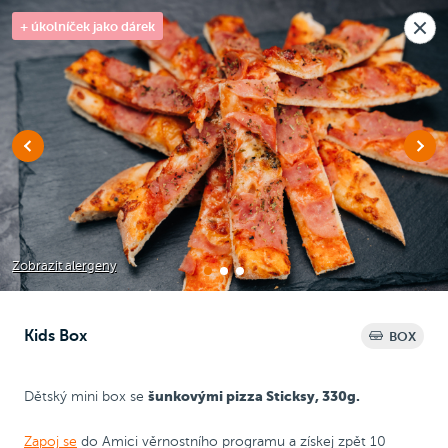
Nová pobočka v Moravanech u Brna.
+ úkolníček jako dárek
Rozvoz i osobní odběr
🎉
Dnes zavřeno
Raději voláte?
0
Kč
NEW
Chicken Wrap
Chicken
Pizza
Bezlepková pizza
Zobrazit alergeny
Kids Box
BOX
Kids mini
šunkovými pizza Sticksy, 330g.
Dětský mini box se
Zapoj se
do Amici věrnostního programu a získej zpět 10