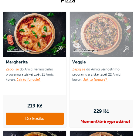
Pizza
Zobrazit alergeny
Zobrazit alergeny
Margherita
Veggie
Zapoj se
do Amici věrnostního
Zapoj se
do Amici věrnostního
programu a získej zpět 21 Amici
programu a získej zpět 22 Amici
korun.
Jak to funguje?
korun.
Jak to funguje?
219 Kč
229 Kč
Do košíku
Momentálně vyprodáno!