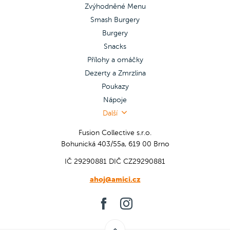
Zvýhodněné Menu
Smash Burgery
Burgery
Snacks
Přílohy a omáčky
Dezerty a Zmrzlina
Poukazy
Nápoje
Další
Fusion Collective s.r.o.
Bohunická 403/55a, 619 00 Brno
IČ 29290881
DIČ CZ29290881
ahoj@amici.cz