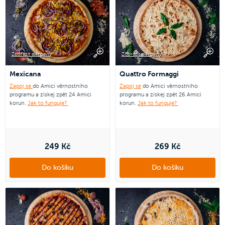
Zobrazit alergeny
Zobrazit alergeny
Mexicana
Quattro Formaggi
Zapoj se
do Amici věrnostního
Zapoj se
do Amici věrnostního
programu a získej zpět 24 Amici
programu a získej zpět 26 Amici
korun.
Jak to funguje?
korun.
Jak to funguje?
249 Kč
269 Kč
Do košíku
Do košíku