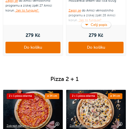
Zapoj se
do Amici věrnostního
Mozzarella dream váží cca 600g
programu a získej zpět 27 Amici
korun.
Jak to funguje?
Zapoj se
do Amici věrnostního
programu a získej zpět 28 Amici
korun.
Jak to funguje?
Celý popis
279 Kč
279 Kč
Do košíku
Do košíku
Pizza 2 + 1
2 + 1 pizza zdarma
ø 34 cm
2 + 1 pizza zdarma
ø 34 cm
Zobrazit alergeny
Zobrazit alergeny