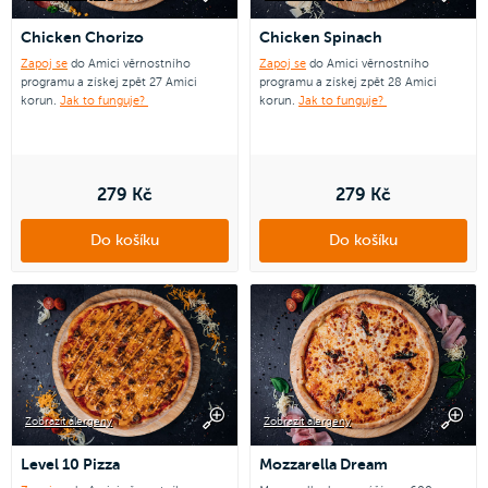
Chicken Chorizo
Chicken Spinach
Zapoj se
do Amici věrnostního
Zapoj se
do Amici věrnostního
programu a získej zpět 27 Amici
programu a získej zpět 28 Amici
korun.
Jak to funguje?
korun.
Jak to funguje?
279 Kč
279 Kč
Do košíku
Do košíku
Zobrazit alergeny
Zobrazit alergeny
Level 10 Pizza
Mozzarella Dream