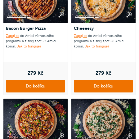
Zobrazit alergeny
Zobrazit alergeny
Bacon Burger Pizza
Cheeeesy
Zapoj se
do Amici věrnostního
Zapoj se
do Amici věrnostního
programu a získej zpět 27 Amici
programu a získej zpět 28 Amici
korun.
Jak to funguje?
korun.
Jak to funguje?
279 Kč
279 Kč
Do košíku
Do košíku
Zobrazit alergeny
Zobrazit alergeny