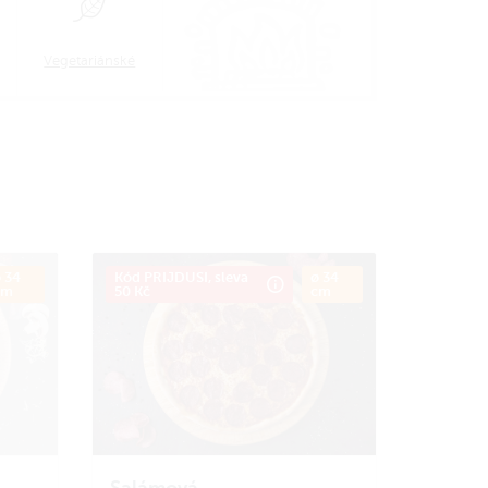
Vegetariánské
 34
Kód PRIJDUSI, sleva
ø 34
cm
50 Kč
cm
Salámová