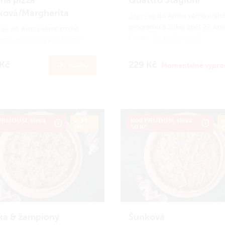
ková/Margherita
Zapoj se
do Amici věrnostníh
programu a získej zpět 22 Ami
 se
do Amici věrnostního
korun.
Jak to funguje?
amu a získej zpět 21 Amici
n.
Jak to funguje?
 Kč
229 Kč
Do košíku
Momentálně vypro
RIJDUSI, sleva
ø 34
Kód PRIJDUSI, sleva
ø
č
cm
50 Kč
ka & žampiony
Šunková