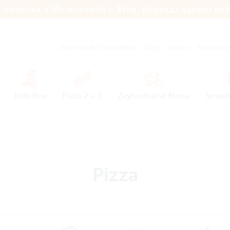
 pobočka v Moravanech u Brna.
Rozvoz i osobní od
Jídelní lístek
/
Food Menu
Zóny
Kariéra
Franšízing
Kids Box
Pizza 2 + 1
Zvýhodněné Menu
Smash
Pizza