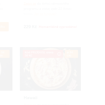
o
Zapoj se
do Amici věrnostního
ci
programu a získej zpět 22 Amici
korun.
Jak to funguje?
229 Kč
íku
Momentálně vyprodáno!
 34
Kód PRIJDUSI, sleva
ø 34
cm
50 Kč
cm
Hawaii