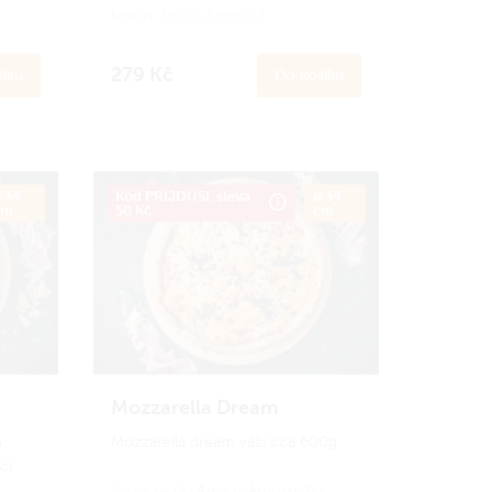
korun.
Jak to funguje?
279 Kč
íku
Do košíku
 34
Kód PRIJDUSI, sleva
ø 34
cm
50 Kč
cm
Mozzarella Dream
o
Mozzarella dream váží cca 600g
ci
Zapoj se
do Amici věrnostního