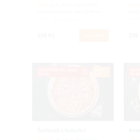
Zapoj se
do Amici věrnostního
Zapoj
programu a získej zpět 22 Amici
progr
korun.
Jak to funguje?
koru
229 Kč
229
Do košíku
Kód PRIJDUSI, sleva
ø 34
Kód P
50 Kč
cm
50 K
Šunková s kukuřicí
Ame