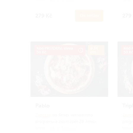
279 Kč
279
Do košíku
Kód PRIJDUSI, sleva
ø 34
Kód P
50 Kč
cm
50 K
Pablo
Trip
Zapoj se
do Amici věrnostního
Zapoj
programu a získej zpět 28 Amici
progr
korun.
Jak to funguje?
koru