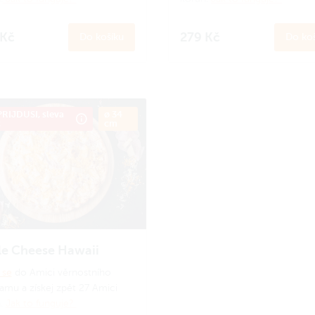
 Kč
279 Kč
Do košíku
Do koš
RIJDUSI, sleva
ø 34
č
cm
le Cheese Hawaii
 se
do Amici věrnostního
amu a získej zpět 27 Amici
n.
Jak to funguje?