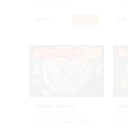
korun.
Jak to funguje?
korun
269 Kč
279
Do košíku
Kód PRIJDUSI, sleva
ø 34
Kód P
50 Kč
cm
50 K
Chicken Spinach
Leve
Zapoj se
do Amici věrnostního
Zapoj
programu a získej zpět 28 Amici
progr
korun.
Jak to funguje?
korun