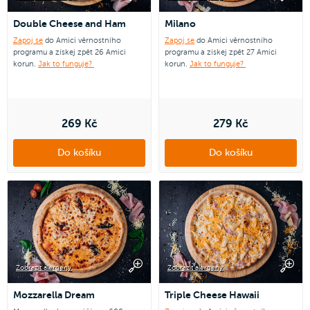
Double Cheese and Ham
Milano
Zapoj se
do Amici věrnostního
Zapoj se
do Amici věrnostního
programu a získej zpět 26 Amici
programu a získej zpět 27 Amici
korun.
Jak to funguje?
korun.
Jak to funguje?
269 Kč
279 Kč
Do košíku
Do košíku
Zobrazit alergeny
Zobrazit alergeny
Mozzarella Dream
Triple Cheese Hawaii