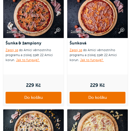
Zobrazit alergeny
Zobrazit alergeny
Šunka & žampiony
Šunková
Zapoj se
do Amici věrnostního
Zapoj se
do Amici věrnostního
programu a získej zpět 22 Amici
programu a získej zpět 22 Amici
korun.
Jak to funguje?
korun.
Jak to funguje?
229 Kč
229 Kč
Do košíku
Do košíku