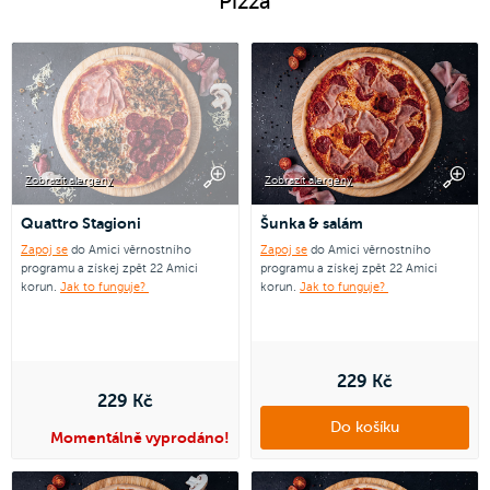
Pizza
Zobrazit alergeny
Zobrazit alergeny
Quattro Stagioni
Šunka & salám
Zapoj se
do Amici věrnostního
Zapoj se
do Amici věrnostního
programu a získej zpět 22 Amici
programu a získej zpět 22 Amici
korun.
Jak to funguje?
korun.
Jak to funguje?
229 Kč
229 Kč
Do košíku
Momentálně vyprodáno!