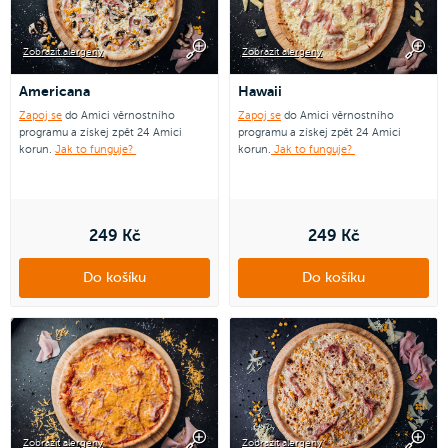
Zobrazit alergeny
Zobrazit alergeny
Americana
Hawaii
Zapoj se
do Amici věrnostního
Zapoj se
do Amici věrnostního
programu a získej zpět 24 Amici
programu a získej zpět 24 Amici
korun.
Jak to funguje?
korun.
Jak to funguje?
249 Kč
249 Kč
Do košíku
Do košíku
Zobrazit alergeny
Zobrazit alergeny