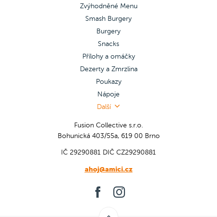
Zvýhodněné Menu
Smash Burgery
Burgery
Snacks
Přílohy a omáčky
Dezerty a Zmrzlina
Poukazy
Nápoje
Další
Fusion Collective s.r.o.
Bohunická 403/55a, 619 00 Brno
IČ 29290881
DIČ CZ29290881
ahoj@amici.cz