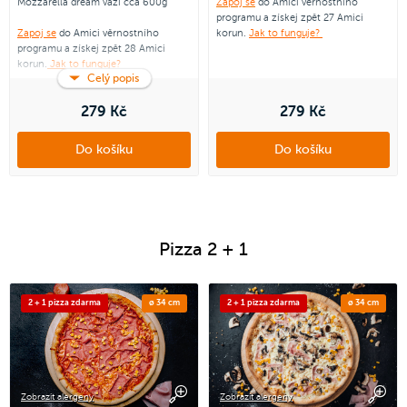
Mozzarella dream váží cca 600g
Zapoj se
do Amici věrnostního
programu a získej zpět 27 Amici
Zapoj se
do Amici věrnostního
korun.
Jak to funguje?
programu a získej zpět 28 Amici
korun.
Jak to funguje?
Celý popis
279 Kč
279 Kč
Do košíku
Do košíku
Pizza 2 + 1
2 + 1 pizza zdarma
ø 34 cm
2 + 1 pizza zdarma
ø 34 cm
Zobrazit alergeny
Zobrazit alergeny