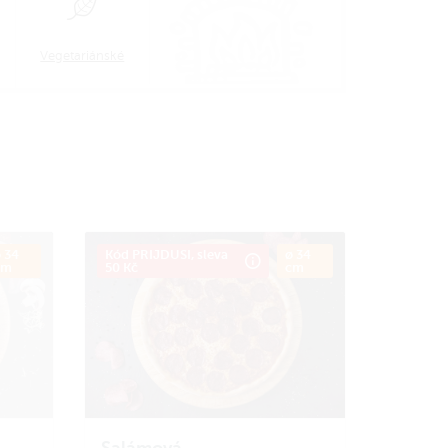
Vegetariánské
 34
Kód PRIJDUSI, sleva
ø 34
cm
50 Kč
cm
Salámová