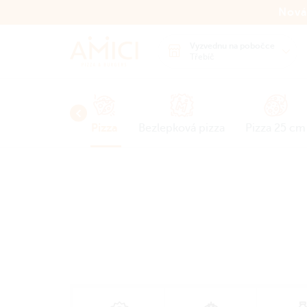
Nová
Vyzvednu na pobočce
Třebíč
NEW
ap
Chicken
Pizza
Bezlepková pizza
Pizza 25 cm