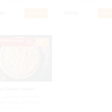
 Kč
279 Kč
Do košíku
Do koš
RIJDUSI, sleva
ø 34
č
cm
le Cheese Hawaii
 se
do Amici věrnostního
amu a získej zpět 27 Amici
n.
Jak to funguje?