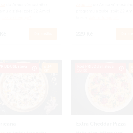
 se
do Amici věrnostního
Zapoj se
do Amici věrnostníh
amu a získej zpět 22 Amici
programu a získej zpět 22 Ami
n.
Jak to funguje?
korun.
Jak to funguje?
 Kč
229 Kč
Do košíku
Do koš
RIJDUSI, sleva
ø 34
Kód PRIJDUSI, sleva
ø
č
cm
50 Kč
ricana
Extra Cheddar Pizza