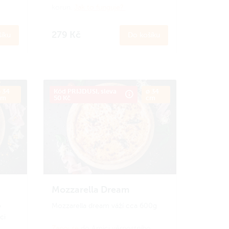
korun.
Jak to funguje?
279 Kč
íku
Do košíku
 34
Kód PRIJDUSI, sleva
ø 34
cm
50 Kč
cm
Mozzarella Dream
o
Mozzarella dream váží cca 600g
ci
Zapoj se
do Amici věrnostního