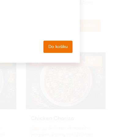
ci
programu a získej zpět 26 Amici
korun.
Jak to funguje?
269 Kč
íku
Do košíku
Do košíku
 34
Kód PRIJDUSI, sleva
ø 34
cm
50 Kč
cm
Chicken Chorizo
o
Zapoj se
do Amici věrnostního
ci
programu a získej zpět 27 Amici