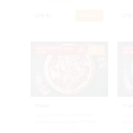
279 Kč
279
Do košíku
Kód PRIJDUSI, sleva
ø 34
Kód P
50 Kč
cm
50 K
Pablo
Trip
Zapoj se
do Amici věrnostního
Zapoj
programu a získej zpět 28 Amici
progr
korun.
Jak to funguje?
koru