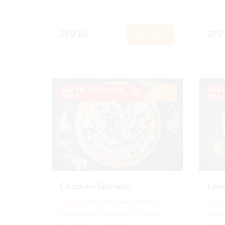
korun.
Jak to funguje?
korun
269 Kč
279
Do košíku
Kód PRIJDUSI, sleva
ø 34
Kód P
50 Kč
cm
50 K
Chicken Spinach
Leve
Zapoj se
do Amici věrnostního
Zapoj
programu a získej zpět 28 Amici
progr
korun.
Jak to funguje?
korun