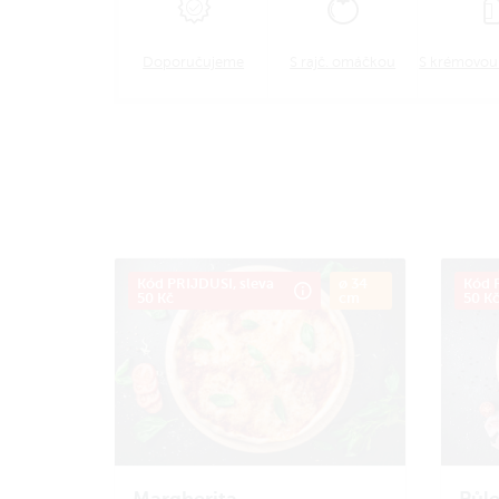
Doporučujeme
S rajč. omáčkou
S krémovo
Kód PRIJDUSI, sleva
ø 34
Kód P
50 Kč
cm
50 K
Margherita
Půle