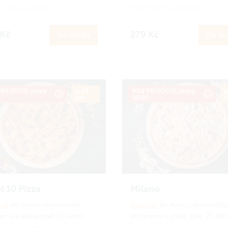
.
Jak to funguje?
korun.
Jak to funguje?
 Kč
279 Kč
Do košíku
Do koš
RIJDUSI, sleva
ø 34
Kód PRIJDUSI, sleva
ø
č
cm
50 Kč
l 10 Pizza
Milano
 se
do Amici věrnostního
Zapoj se
do Amici věrnostníh
amu a získej zpět 27 Amici
programu a získej zpět 27 Ami
.
Jak to funguje?
korun.
Jak to funguje?