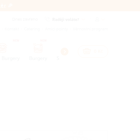
běr
🎉
Dnes zavřeno
Raději voláte?
Kontakt
Catering
Amici pointy
Věrnostní program
NEW
NEW
0
Kč
 Burgery
Burgery
Snacks
Přílohy a omáčky
Dez