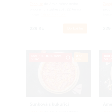
Zapoj se
do Amici věrnostního
Zapoj
programu a získej zpět 22 Amici
progr
korun.
Jak to funguje?
koru
229 Kč
229
Do košíku
Kód PRIJDUSI, sleva
ø 34
Kód P
50 Kč
cm
50 K
Šunková s kukuřicí
Ame