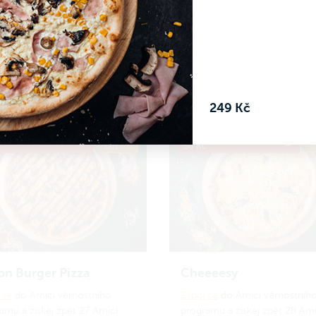
amu a získej zpět 24 Amici
programu a získej zpět 26 Ami
.
Jak to funguje?
korun.
Jak to funguje?
 Kč
269 Kč
Do košíku
Do koš
249 Kč
RIJDUSI, sleva
ø 34
Kód PRIJDUSI, sleva
ø
č
cm
50 Kč
n Burger Pizza
Cheeeesy
 se
do Amici věrnostního
Zapoj se
do Amici věrnostníh
amu a získej zpět 27 Amici
programu a získej zpět 28 Ami