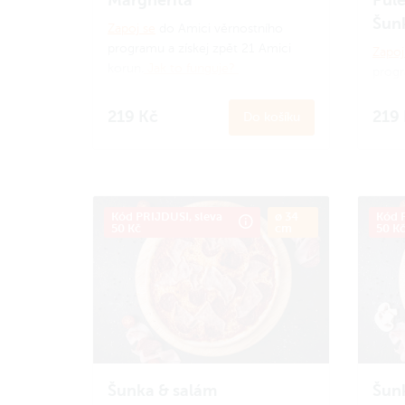
Šun
Zapoj se
do Amici věrnostního
programu a získej zpět 21 Amici
Zapoj
korun.
Jak to funguje?
progr
koru
219 Kč
219
Do košíku
Kód PRIJDUSI, sleva
ø 34
Kód P
50 Kč
cm
50 K
Šunka & salám
Šun