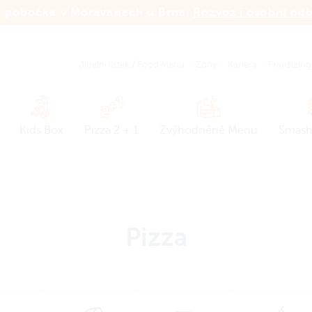
 pobočka v Moravanech u Brna.
Rozvoz i osobní od
Jídelní lístek
/
Food Menu
Zóny
Kariéra
Franšízing
Kids Box
Pizza 2 + 1
Zvýhodněné Menu
Smash
Pizza