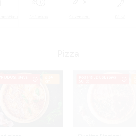
u omáčkou
Se šunkou
S uzeninou
Pálivé
Pizza
RIJDUSI, sleva
ø 34
Kód PRIJDUSI, sleva
ø
č
cm
50 Kč
ná pizza
Quattro Stagioni