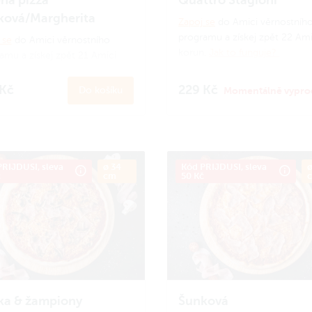
ková/Margherita
Zapoj se
do Amici věrnostníh
programu a získej zpět 22 Ami
 se
do Amici věrnostního
korun.
Jak to funguje?
amu a získej zpět 21 Amici
n.
Jak to funguje?
 Kč
229 Kč
Do košíku
Momentálně vypro
RIJDUSI, sleva
ø 34
Kód PRIJDUSI, sleva
ø
č
cm
50 Kč
ka & žampiony
Šunková