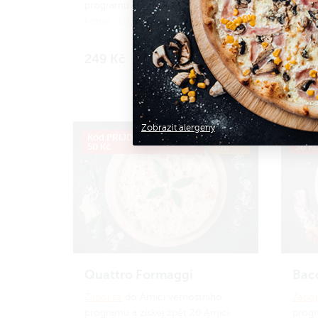
programu a získej zpět 24 Amici
progr
korun.
Jak to funguje?
korun
249 Kč
249
Do košíku
Zobrazit alergeny
Kód PRIJDUSI, sleva
ø 34
Kód P
50 Kč
cm
50 K
Quattro Formaggi
Baco
Zapoj se
do Amici věrnostního
Zapoj
programu a získej zpět 26 Amici
progr