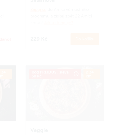
o
Zapoj se
do Amici věrnostního
ci
programu a získej zpět 22 Amici
korun!
Jak to funguje?
229 Kč
dáno!
Do košíku
 34
Kód PRIJDUSI, sleva
ø 34
cm
50 Kč
cm
Veggie