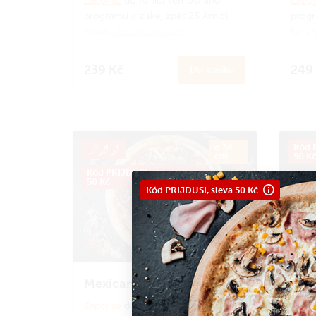
Zapoj se
do Amici věrnostního
Zapoj
programu a získej zpět 23 Amici
progr
korun.
Jak to funguje?
korun
239 Kč
249
Do košíku
ø 34
Kód P
cm
50 K
Kód PRIJDUSI, sleva
50 Kč
Kód PRIJDUSI, sleva 50 Kč
Mexicana
Pep
Zapoj se
do Amici věrnostního
Zapoj