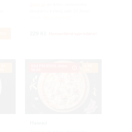
o
Zapoj se
do Amici věrnostního
ci
programu a získej zpět 22 Amici
korun.
Jak to funguje?
229 Kč
íku
Momentálně vyprodáno!
 34
Kód PRIJDUSI, sleva
ø 34
cm
50 Kč
cm
Hawaii