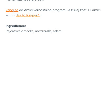
Zapoj se
do Amici věrnostního programu a získej zpět 13 Amici
korun.
Jak to funguje?
Ingredience:
Rajčatová omáčka, mozzarella, salám
Pizza 25 cm
Kód PRIJDUSI, sleva
ø 25
Kód PRIJDUSI, sleva
ø 25
50 Kč
cm
50 Kč
cm