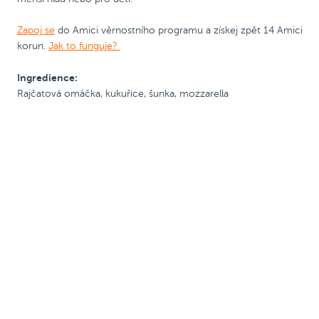
Zapoj se
do Amici věrnostního programu a získej zpět 14 Amici
korun.
Jak to funguje?
Ingredience:
Rajčatová omáčka, kukuřice, šunka, mozzarella
Pizza 25 cm
Kód PRIJDUSI, sleva
ø 25
Kód PRIJDUSI, sleva
ø 25
50 Kč
cm
50 Kč
cm