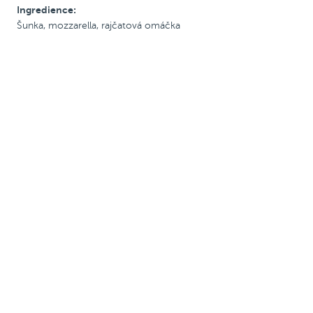
Ingredience:
S rajč. omáčkou
Šunka, mozzarella, rajčatová omáčka
S krémovou omáčkou
Se šunkou
S uzeninou
Pálivé
Vegetariánské