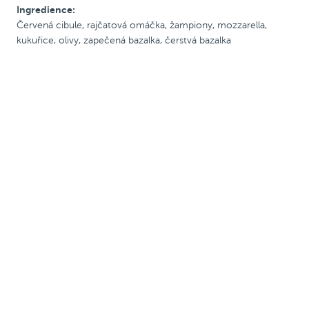
Ingredience:
S rajč. omáčkou
Červená cibule, rajčatová omáčka, žampiony, mozzarella,
kukuřice, olivy, zapečená bazalka, čerstvá bazalka
S krémovou omáčkou
Se šunkou
S uzeninou
Pálivé
Vegetariánské