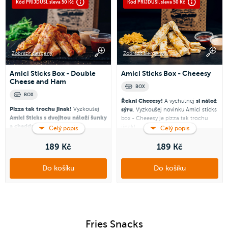
Kód PRIJDUSI, sleva 50 Kč
Kód PRIJDUSI, sleva 50 Kč
Zobrazit alergeny
Zobrazit alergeny
Amici Sticks Box - Double
Amici Sticks Box - Cheeesy
Cheese and Ham
BOX
BOX
Řekni Cheeesy!
A vychutnej
si nálož
Pizza tak trochu jinak!
Vyzkoušej
sýru
. Vyzkoušej novinku Amici sticks
Amici Sticks s dvojitou náloží šunky
box - Cheeesy je pizza tak trochu
a cheddaru.
jinak!
Celý popis
Celý popis
Amici Sticks jsou tyčinky z vyššího
Amici sticks jsou tyčinky z vyššího
pizzového těsta. Na každé tyčince je
pizzového těsta. Na každé tyčince je
189 Kč
189 Kč
rajčatová omáčka, mozzarella,
krémová omáčka, mozzarella,
cheddar, šunka a oregáno. Skvělé
cheddar.
Do košíku
Do košíku
jako jídlo nebo jako snack.
Zvýhodněný box obsahuje:
Zvýhodněný box obsahuje:
- Amici Sticks - Double Cheese and
- Amici Sticks - Cheeesy 360 g
Ham 380 g
- 2x omáčka dle vlastního výběru
- 2x omáčka dle vlastního výběru
Fries Snacks