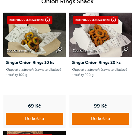
Onion Rings Snack
Kód PRIJDUSI, sleva 50 Kč
Kód PRIJDUSI, sleva 50 Kč
Zobrazit alergeny
Zobrazit alergeny
Single Onion Rings 10 ks
Single Onion Rings 20 ks
Křupavé a zároveň šťavnaté cibulové
Křupavé a zároveň šťavnaté cibulové
kroužky 100 g
kroužky 200 g
69 Kč
99 Kč
Do košíku
Do košíku