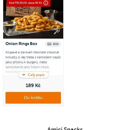
Kód PRIJDUSI, sleva 50 Kč
Zobrazit alergeny
Onion Rings Box
BOX
Křupavé a zároveň šťavnaté cibulové
kroužky si dej třeba s kámošem napůl
jako přílohu k burgeru, nebo
samostatně jako hlavní chod.
Namočené do našich omáček
Celý popis
chutnají dokonale.
189 Kč
Zvýhodněný box obsahuje:
- 400 g cibulových kroužků
- 2x omáčku dle vlastní výběru
Do košíku
Amici Snacks