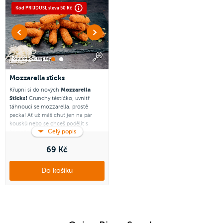
Kód PRIJDUSI, sleva 50 Kč
Zobrazit alergeny
Mozzarella sticks
Křupni si do nových
Mozzarella
Sticks!
Crunchy těstíčko, uvnitř
táhnoucí se mozzarella, prostě
pecka! Ať už máš chuť jen na pár
kousků nebo se chceš podělit s
Celý popis
kámošema,
vyber si 3, 6 nebo
rovnou 10 kousků.
69 Kč
Nezapomeň na omáčku a užij si to
na max.
Do košíku