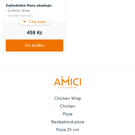
Zvýhodněné Menu obsahuje:
- 1x Amici Wrap
- dvojité hranolky
- 1x Ben & Jerry´s 465 ml dle
Celý popis
vlastního výběru
459 Kč
Zapoj se
do Amici věrnostního
programu a získej zpět 45 Amici
Do košíku
korun.
Jak to funguje?
Chicken Wrap
Chicken
Pizza
Bezlepková pizza
Pizza 25 cm