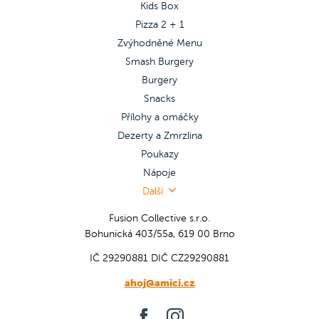
Kids Box
Pizza 2 + 1
Zvýhodněné Menu
Smash Burgery
Burgery
Snacks
Přílohy a omáčky
Dezerty a Zmrzlina
Poukazy
Nápoje
Další
Fusion Collective s.r.o.
Bohunická 403/55a, 619 00 Brno
IČ 29290881
DIČ CZ29290881
ahoj@amici.cz