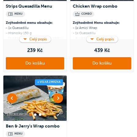
Strips Quesadilla Menu
Chicken Wrap combo
MENU
COMBO
Zvýhodněné menu obsahuje:
Zvýhodněné Menu obsahuje:
- 1x Quesadillu
- 1x Amici Wrap
- Hranolky 150 g
- 1x Quesadillu
- 1x nápoj 0,33 l dle vlastního výběru
- dvojité hranolky
Celý popis
Celý popis
- 2x nápoj 0,33 l dle vlastního výběru
Zapoj se
do Amici věrnostního
239 Kč
439 Kč
programu a získej zpět 23 Amici
Zapoj se
do Amici věrnostního
korun.
Jak to funguje?
programu a získej zpět 44 Amici
Do košíku
Do košíku
korun.
Jak to funguje?
+ VELKÁ ZMRZKA
Zobrazit alergeny
Ben & Jerry's Wrap combo
MENU