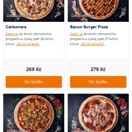
Zobrazit alergeny
Zobrazit alergeny
Carbonara
Bacon Burger Pizza
Zapoj se
do Amici věrnostního
Zapoj se
do Amici věrnostního
programu a získej zpět 26 Amici
programu a získej zpět 27 Amici
korun.
Jak to funguje?
korun.
Jak to funguje?
269 Kč
279 Kč
Do košíku
Do košíku
Zobrazit alergeny
Zobrazit alergeny