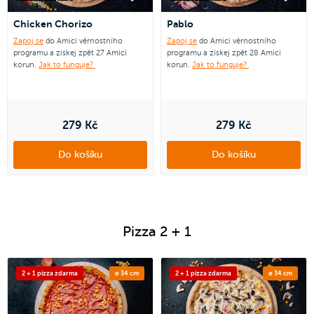
Chicken Chorizo
Pablo
Zapoj se
do Amici věrnostního
Zapoj se
do Amici věrnostního
programu a získej zpět 27 Amici
programu a získej zpět 28 Amici
korun.
Jak to funguje?
korun.
Jak to funguje?
279 Kč
279 Kč
Do košíku
Do košíku
Pizza 2 + 1
2 + 1 pizza zdarma
ø 34 cm
2 + 1 pizza zdarma
ø 34 cm