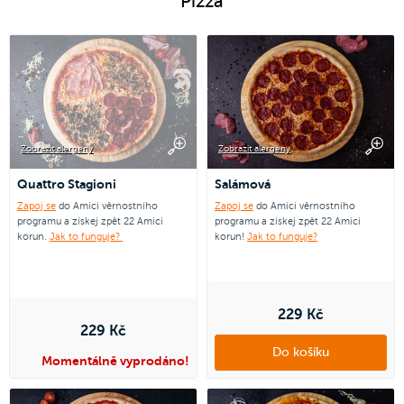
Pizza
Zobrazit alergeny
Zobrazit alergeny
Quattro Stagioni
Salámová
Zapoj se
do Amici věrnostního
Zapoj se
do Amici věrnostního
programu a získej zpět 22 Amici
programu a získej zpět 22 Amici
korun.
Jak to funguje?
korun!
Jak to funguje?
229 Kč
229 Kč
Do košíku
Momentálně vyprodáno!