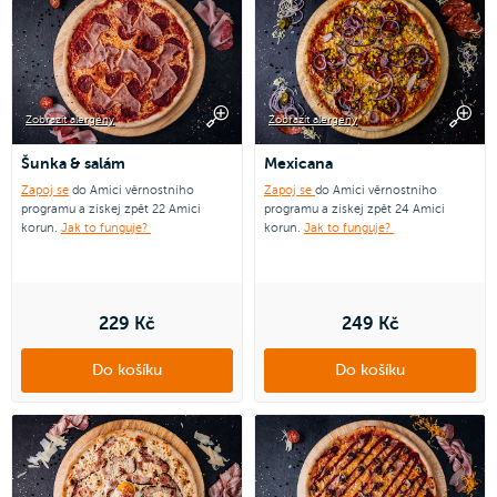
Zobrazit alergeny
Zobrazit alergeny
Šunka & salám
Mexicana
Zapoj se
do Amici věrnostního
Zapoj se
do Amici věrnostního
programu a získej zpět 22 Amici
programu a získej zpět 24 Amici
korun.
Jak to funguje?
korun.
Jak to funguje?
229 Kč
249 Kč
Do košíku
Do košíku