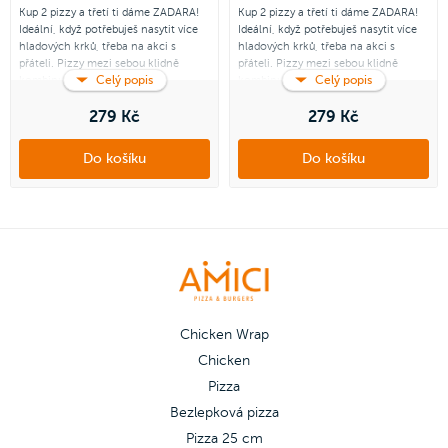
Kup 2 pizzy a třetí ti dáme ZADARA!
Kup 2 pizzy a třetí ti dáme ZADARA!
Ideální, když potřebuješ nasytit více
Ideální, když potřebuješ nasytit více
hladových krků, třeba na akci s
hladových krků, třeba na akci s
přáteli. Pizzy mezi sebou klidně
přáteli. Pizzy mezi sebou klidně
Celý popis
Celý popis
kombinuj podle svého gusta.
kombinuj podle svého gusta.
Platí pouze pro pizzu Double Cheese
279 Kč
Platí pouze pro pizzu Double Cheese
279 Kč
and Ham, Šunková s kukuřicí,
and Ham, Šunková s kukuřicí,
Americana, Quattro Formaggi,
Americana, Quattro Formaggi,
Do košíku
Do košíku
Chicken Chorizo, Chicken Spinach.
Chicken Chorizo, Chicken Spinach.
Třetí zdarma můžeš vybrat z pizzy
Třetí zdarma můžeš vybrat z pizzy
Šunkové, Margherita, Salámová,
Šunkové, Margherita, Salámová,
Šunka & salám, Veggie a Quattro
Šunka & salám, Veggie a Quattro
Stagioni.
Stagioni.
Chicken Wrap
Chicken
Pizza
Bezlepková pizza
Pizza 25 cm