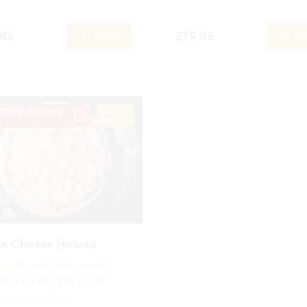
 Kč
279 Kč
Do košíku
Do koš
RIJDUSI, sleva
ø 34
č
cm
le Cheese Hawaii
 se
do Amici věrnostního
amu a získej zpět 27 Amici
n.
Jak to funguje?