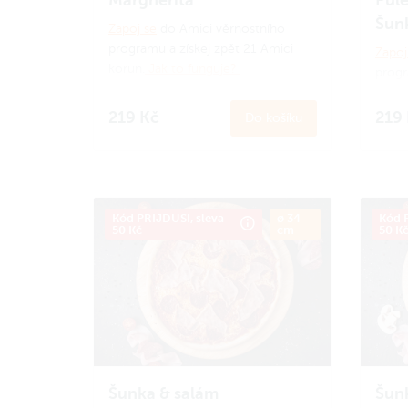
Šun
Zapoj se
do Amici věrnostního
programu a získej zpět 21 Amici
Zapoj
korun.
Jak to funguje?
progr
koru
219 Kč
219
Do košíku
Kód PRIJDUSI, sleva
ø 34
Kód P
50 Kč
cm
50 K
Šunka & salám
Šun