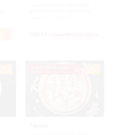
o
Zapoj se
do Amici věrnostního
ci
programu a získej zpět 22 Amici
korun.
Jak to funguje?
229 Kč
íku
Momentálně vyprodáno!
 34
Kód PRIJDUSI, sleva
ø 34
cm
50 Kč
cm
Hawaii