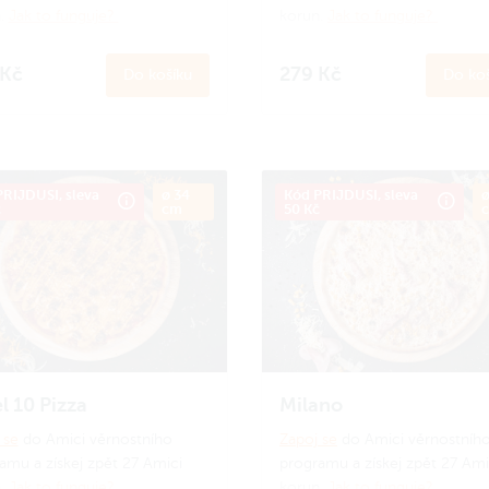
.
Jak to funguje?
korun.
Jak to funguje?
 Kč
279 Kč
Do košíku
Do koš
RIJDUSI, sleva
ø 34
Kód PRIJDUSI, sleva
ø
č
cm
50 Kč
l 10 Pizza
Milano
 se
do Amici věrnostního
Zapoj se
do Amici věrnostníh
amu a získej zpět 27 Amici
programu a získej zpět 27 Ami
.
Jak to funguje?
korun.
Jak to funguje?