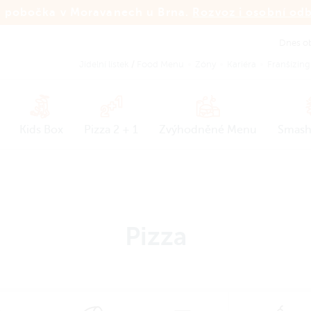
 pobočka v Moravanech u Brna.
Rozvoz i osobní od
Dnes o
Jídelní lístek
/
Food Menu
Zóny
Kariéra
Franšízing
Kids Box
Pizza 2 + 1
Zvýhodněné Menu
Smash
Pizza