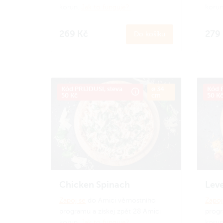
korun.
Jak to funguje?
korun
269 Kč
279
Do košíku
Kód PRIJDUSI, sleva
ø 34
Kód P
50 Kč
cm
50 K
Chicken Spinach
Leve
Zapoj se
do Amici věrnostního
Zapoj
programu a získej zpět 28 Amici
progr
korun.
Jak to funguje?
korun