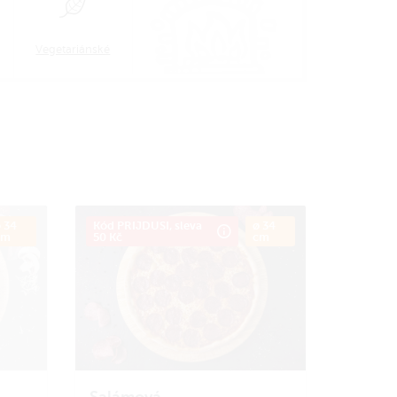
Vegetariánské
 34
Kód PRIJDUSI, sleva
ø 34
cm
50 Kč
cm
Salámová