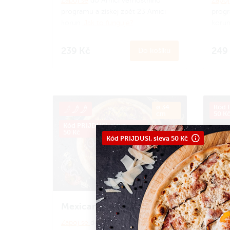
Zapoj se
do Amici věrnostního
Zapoj
programu a získej zpět 23 Amici
progr
korun.
Jak to funguje?
korun
239 Kč
249
Do košíku
ø 34
Kód P
cm
50 K
Kód PRIJDUSI, sleva
50 Kč
Kód PRIJDUSI, sleva 50 Kč
Mexicana
Pep
Zapoj se
do Amici věrnostního
Zapoj