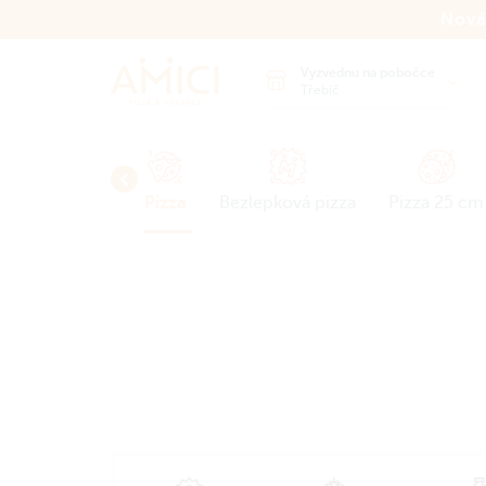
Nová
Vyzvednu na pobočce
Třebíč
NEW
ap
Chicken
Pizza
Bezlepková pizza
Pizza 25 cm