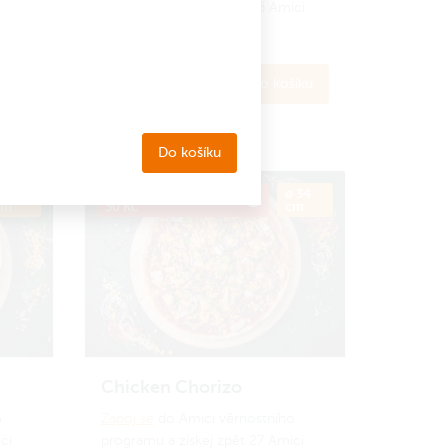
ci
programu a získej zpět 26 Amici
korun.
Jak to funguje?
269 Kč
íku
Do košíku
Do košíku
 34
Kód PRIJDUSI, sleva
ø 34
cm
50 Kč
cm
Chicken Chorizo
o
Zapoj se
do Amici věrnostního
ci
programu a získej zpět 27 Amici