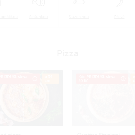
u omáčkou
Se šunkou
S uzeninou
Pálivé
Pizza
RIJDUSI, sleva
ø 34
Kód PRIJDUSI, sleva
ø
č
cm
50 Kč
ná pizza
Quattro Stagioni