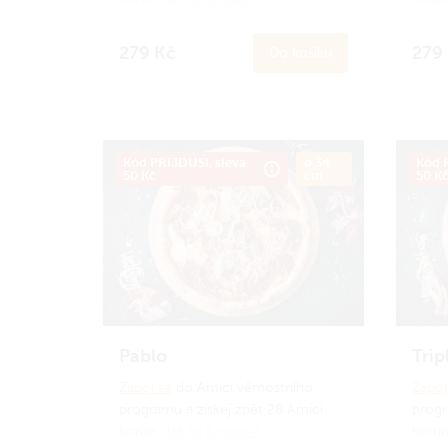
279 Kč
279
Do košíku
Kód PRIJDUSI, sleva
ø 34
Kód P
50 Kč
cm
50 K
Pablo
Trip
Zapoj se
do Amici věrnostního
Zapoj
programu a získej zpět 28 Amici
progr
korun.
Jak to funguje?
koru