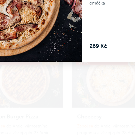
amu a získej zpět 24 Amici
programu a získej zpět 26 Ami
omáčka
.
Jak to funguje?
korun.
Jak to funguje?
 Kč
269 Kč
Do košíku
Do koš
269 Kč
RIJDUSI, sleva
ø 34
Kód PRIJDUSI, sleva
ø
č
cm
50 Kč
n Burger Pizza
Cheeeesy
 se
do Amici věrnostního
Zapoj se
do Amici věrnostníh
amu a získej zpět 27 Amici
programu a získej zpět 28 Ami