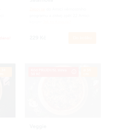
o
Zapoj se
do Amici věrnostního
ci
programu a získej zpět 22 Amici
korun!
Jak to funguje?
229 Kč
dáno!
Do košíku
 34
Kód PRIJDUSI, sleva
ø 34
cm
50 Kč
cm
Veggie