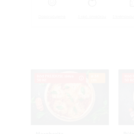
Doporučujeme
S rajč. omáčkou
S krémovo
Kód PRIJDUSI, sleva
ø 34
Kód P
50 Kč
cm
50 K
Margherita
Půle