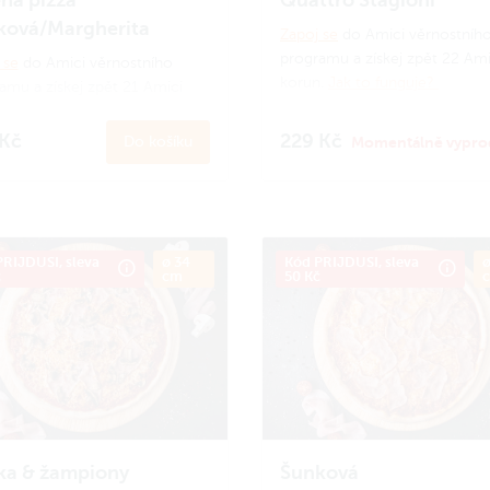
ková/Margherita
Zapoj se
do Amici věrnostníh
programu a získej zpět 22 Ami
 se
do Amici věrnostního
korun.
Jak to funguje?
amu a získej zpět 21 Amici
n.
Jak to funguje?
 Kč
229 Kč
Do košíku
Momentálně vypro
RIJDUSI, sleva
ø 34
Kód PRIJDUSI, sleva
ø
č
cm
50 Kč
ka & žampiony
Šunková