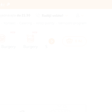
běr
🎉
do 21:30
Raději voláte?
bjednávejte
Kontakt
Catering
Amici pointy
Věrnostní program
NEW
NEW
0
Kč
 Burgery
Burgery
Snacks
Přílohy a omáčky
Dez