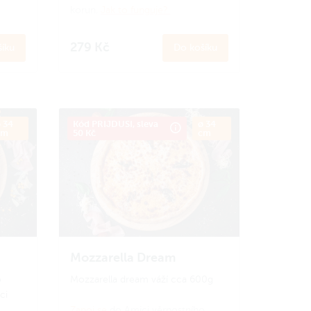
korun.
Jak to funguje?
279 Kč
íku
Do košíku
 34
Kód PRIJDUSI, sleva
ø 34
cm
50 Kč
cm
Mozzarella Dream
o
Mozzarella dream váží cca 600g
ci
Zapoj se
do Amici věrnostního