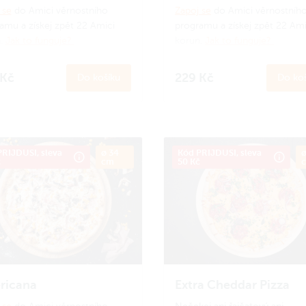
 se
do Amici věrnostního
Zapoj se
do Amici věrnostníh
amu a získej zpět 22 Amici
programu a získej zpět 22 Ami
n.
Jak to funguje?
korun.
Jak to funguje?
 Kč
229 Kč
Do košíku
Do koš
RIJDUSI, sleva
ø 34
Kód PRIJDUSI, sleva
ø
č
cm
50 Kč
ricana
Extra Cheddar Pizza