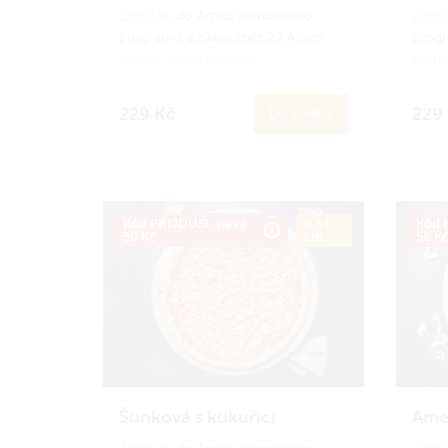
Zapoj se
do Amici věrnostního
Zapoj
programu a získej zpět 22 Amici
progr
korun.
Jak to funguje?
koru
229 Kč
229
Do košíku
Kód PRIJDUSI, sleva
ø 34
Kód P
50 Kč
cm
50 K
Šunková s kukuřicí
Ame