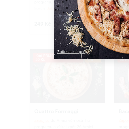
programu a získej zpět 24 Amici
progr
korun.
Jak to funguje?
korun
249 Kč
249
Do košíku
Zobrazit alergeny
Kód PRIJDUSI, sleva
ø 34
Kód P
50 Kč
cm
50 K
Quattro Formaggi
Baco
Zapoj se
do Amici věrnostního
Zapoj
programu a získej zpět 26 Amici
progr