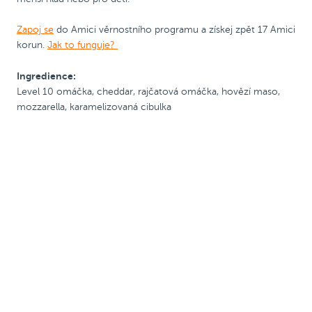
Zapoj se
do Amici věrnostního programu a získej zpět 17 Amici
korun.
Jak to funguje?
Ingredience:
Level 10 omáčka, cheddar, rajčatová omáčka, hovězí maso,
mozzarella, karamelizovaná cibulka
Pizza 25 cm
Kód PRIJDUSI, sleva
ø 25
Kód PRIJDUSI, sleva
ø 25
50 Kč
cm
50 Kč
cm