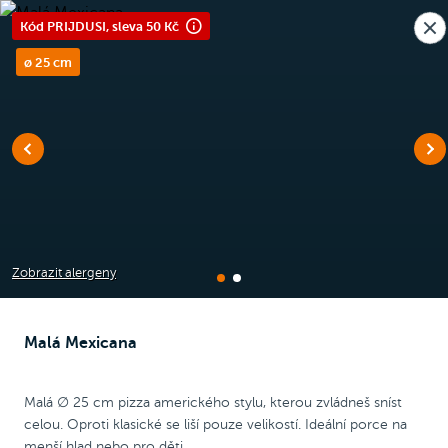
Nová pobočka v Moravanech u Brna.
Kód PRIJDUSI, sleva 50 Kč
Rozvoz i osobní odběr
🎉
Dnes zavřeno
Raději voláte?
ø 25 cm
0
Kč
zza
Pizza 25 cm
Kids Box
Pizza 2 + 1
Zvýhodněné Me
Zobrazit alergeny
Pizza 25 cm
Malá Mexicana
ROZŠIŘUJEME NABÍDKU. VŠECHNY PIZZY UŽ MÁME V
Malá ∅ 25 cm pizza amerického stylu, kterou zvládneš sníst
MALÉ VARIANTĚ ⌀ 25 CM!
celou. Oproti klasické se liší pouze velikostí. Ideální porce na
menší hlad nebo pro děti.