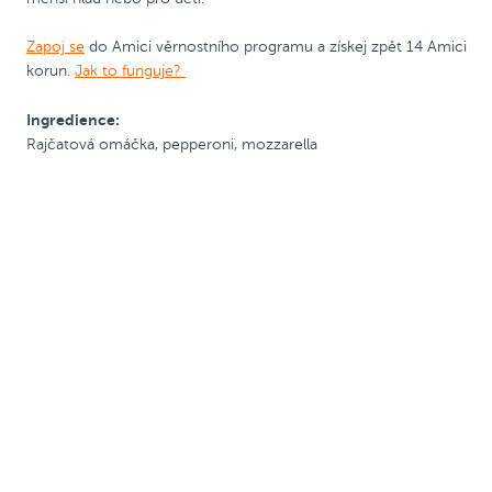
Zapoj se
do Amici věrnostního programu a získej zpět 14 Amici
korun.
Jak to funguje?
Ingredience:
Pizza 25 cm
Rajčatová omáčka, pepperoni, mozzarella
Kód PRIJDUSI, sleva
ø 25
Kód PRIJDUSI, sleva
ø 25
50 Kč
cm
50 Kč
cm
Zobrazit alergeny
Zobrazit alergeny
Malá Margherita
Malá Hawaii
Malá ∅ 25 cm pizza amerického
Malá ∅ 25 cm pizza amerického
stylu, kterou zvládneš sníst celou.
stylu, kterou zvládneš sníst celou.
Oproti klasické se liší pouze velikostí.
Oproti klasické se liší pouze velikostí.
Ideální porce na menší hlad nebo pro
Ideální porce na menší hlad nebo pro
děti.
děti.
Celý popis
Celý popis
Zapoj se
do Amici věrnostního