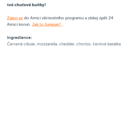
tvé chuťové buňky!
S rajč. omáčkou
Zapoj se
do Amici věrnostního programu a získej zpět 24
S krémovou omáčkou
Amici korun.
Jak to funguje?
Se šunkou
Ingredience:
Červená cibule, mozzarella, cheddar, chorizo, čerstvá bazalka
S uzeninou
Pálivé
Vegetariánské