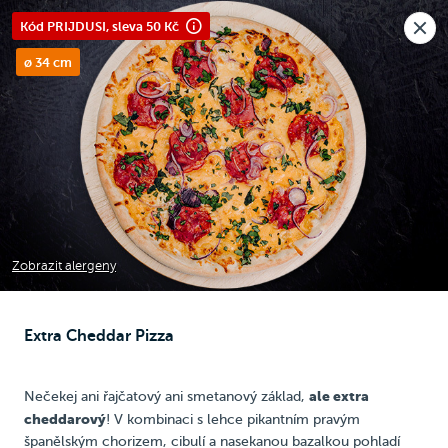
Nová pobočka v Moravanech u Brna.
Kód PRIJDUSI, sleva 50 Kč
Rozvoz i osobní odběr
🎉
Otevíráme
dnes v 10:30
Raději voláte?
ø 34 cm
0
Kč
NEW
ken
Pizza
Bezlepková pizza
Pizza 25 cm
Kids Box
Zobrazit alergeny
Extra Cheddar Pizza
Pizza
ale extra
N
ečekej ani řajčatový ani smetanový základ,
Doporučujeme
cheddarový
! V kombinaci s lehce pikantním pravým
španělským chorizem, cibulí a nasekanou bazalkou pohladí