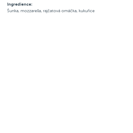
Ingredience:
S rajč. omáčkou
Šunka, mozzarella, rajčatová omáčka, kukuřice
S krémovou omáčkou
Se šunkou
S uzeninou
Pálivé
Vegetariánské